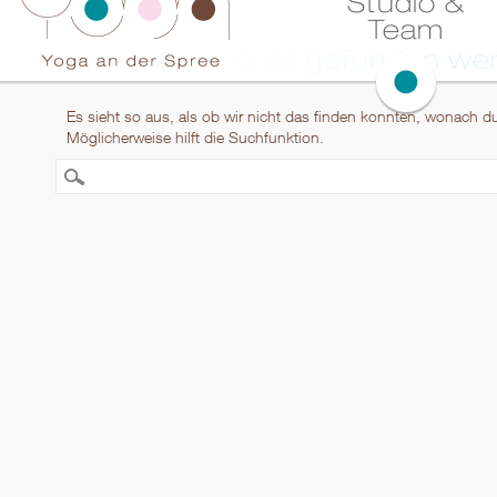
Studio &
Inhalt
Team
springen
Es konnte nichts gefunden we
Es sieht so aus, als ob wir nicht das finden konnten, wonach d
Möglicherweise hilft die Suchfunktion.