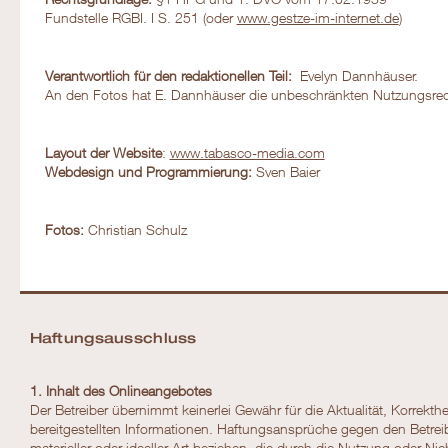
Fundstelle RGBI. I S. 251 (oder
www.gestze-im-internet.de
)
Verantwortlich für den redaktionellen Teil:
Evelyn Dannhäuser.
An den Fotos hat E. Dannhäuser die unbeschränkten Nutzungsrec
Layout der Website
:
www.tabasco-media.com
Webdesign und Programmierung:
Sven Baier
Fotos:
Christian Schulz
Haftungsausschluss
1. Inhalt des Onlineangebotes
Der Betreiber übernimmt keinerlei Gewähr für die Aktualität, Korrekthei
bereitgestellten Informationen. Haftungsansprüche gegen den Betrei
materieller oder ideeller Art beziehen, die durch die Nutzung oder N